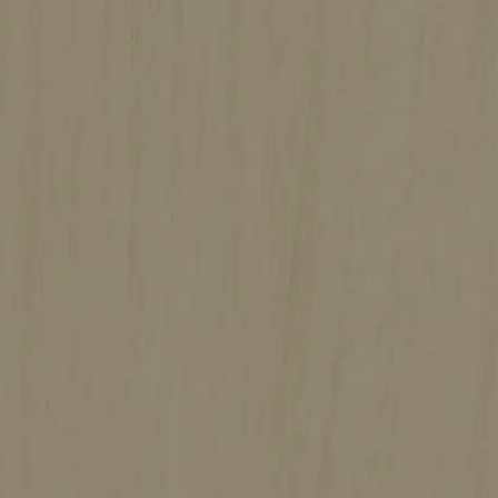
ガレージのある平屋
施工期間
5ヶ月
坪数
55坪