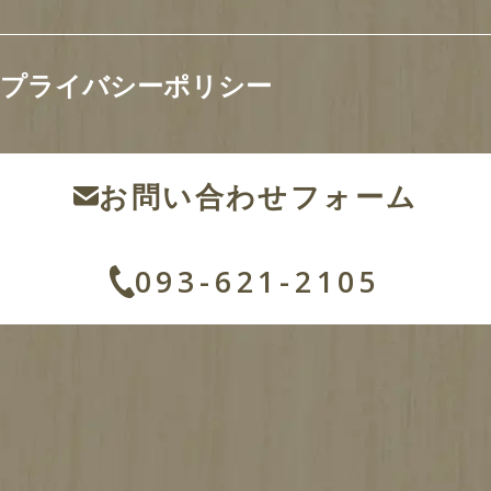
高断熱・高気密と意匠美を極めた
二階建て住宅
プライバシーポリシー
外壁はベルアート塗り壁と無垢板サペリで上質
に仕上げ、屋内には電動シャッター付きガレー
ジを配置。
高断熱仕様と全館空調で、一年中快適に過ごせ
お問い合わせフォーム
る温度と湿度をキープします。
デザイン・快適性・機能性のすべてを兼ね備え
093-621-2105
た住まいです。
施工期間
確認中
坪数
77坪